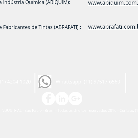
da Indústria Química (ABIQUIM):
www.abiquim.com.
www.abrafati.com.
e Fabricantes de Tintas (ABRAFATI) :
11) 4204-1020
Whattsapp: (11) 97517-6560
DUSTRIAL - São Paulo - Brasil - Todos os direitos reservados 2016 - Contato: (