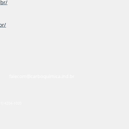
br/
br/
falecom@carboquimica.ind.br
11) 4204-1020